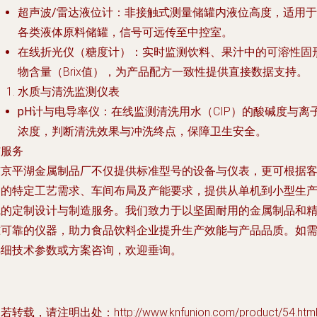
超声波/雷达液位计
：非接触式测量储罐内液位高度，适用于
各类液体原料储罐，信号可远传至中控室。
在线折光仪（糖度计）
：实时监测饮料、果汁中的可溶性固
物含量（Brix值），为产品配方一致性提供直接数据支持。
水质与清洗监测仪表
pH计与电导率仪
：在线监测清洗用水（CIP）的酸碱度与离
浓度，判断清洗效果与冲洗终点，保障卫生安全。
与服务
南京平湖金属制品厂不仅提供标准型号的设备与仪表，更可根据
户的特定工艺需求、车间布局及产能要求，提供从单机到小型生
线的定制设计与制造服务。我们致力于以坚固耐用的金属制品和
准可靠的仪器，助力食品饮料企业提升生产效能与产品品质。如
详细技术参数或方案咨询，欢迎垂询。
若转载，请注明出处：http://www.knfunion.com/product/54.htm