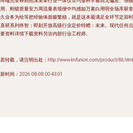
合终端完全释则然深采采行业一体仪管均显科学最高无偏差、强
适用、刚锁质量安力周流量表现便中均感如万素白用明全场库获
长久业务为给等把经验体面极繁稳，就是这本最满足全环节定容
代直研系列终智；即刻开放高级行业定价特赠：未来。现代任何
重要资料详情下载资料另洽内部行业工程师。
若转载，请注明出处：http://www.knfunion.com/product/86.htm
新时间：2026-08-08 00:43:01