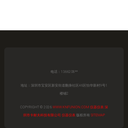
电话：1366208**
地址：深圳市宝安区新安街道翻身社区46区怡华新村9号1
楼铺2
COPYRIGHT © 2026
WWW.KNFUNION.COM
仪器仪表
深
圳市卡耐夫科技有限公司
仪器仪表
版权所有
SITEMAP