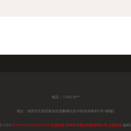
电话：1366208**
地址：深圳市宝安区新安街道翻身社区46区怡华新村9号1楼铺2
© 2026
WWW.KNFUNION.COM
仪器仪表
深圳市卡耐夫科技有限公司
仪器仪表
版权