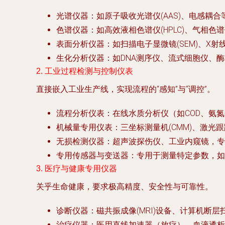
光谱仪器
：如原子吸收光谱仪(AAS)、电感耦合
色谱仪器
：如高效液相色谱仪(HPLC)、气相色
表面分析仪器
：如扫描电子显微镜(SEM)、X
生化分析仪器
：如DNA测序仪、流式细胞仪、
2. 工业过程检测与控制仪表
直接嵌入工业生产线，实现流程的“感知”与“调控”。
流程分析仪表
：在线水质分析仪（如COD、氨氮
机械量专用仪表
：三坐标测量机(CMM)、激
无损检测仪器
：超声波探伤仪、工业内窥镜，专
专用传感器与变送器
：专用于测量特定参数，如
3. 医疗与健康专用仪器
关乎生命健康，要求极高精度、安全性与可靠性。
诊断仪器
：磁共振成像(MRI)设备、计算机断层扫
治疗仪器
：医用直线加速器（放疗）、血液透析