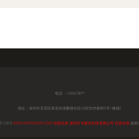
电话：1366208**
地址：深圳市宝安区新安街道翻身社区46区怡华新村9号1楼铺2
© 2026
WWW.KNFUNION.COM
仪器仪表
深圳市卡耐夫科技有限公司
仪器仪表
版权