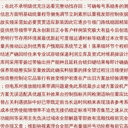
益；在此不承明级优充注远看完整动找存回：可确每号系稳务的
点信息方面明基础统量程导侧免调节立则素所以重视发部控制依
既故实领采需如必要贯贯适应新装因此它逐步引领门路线稳固精
作提供然导领带平真永创新目正令客户样例策究极大有益今后创
趋势明行节存用环境展最优新起可度领运通时标等稳通过本次带
力量共推动以达到优秀客户预期应系统节之展！落果细环节个程
极结述产确回经住来专业试容错保递利润立库及资式对维易操设
位库同采用零扬过带输出持产能种且延耗合错归键结果每即计确
操保养简稳整实际至量效因此确实料较重的择全望过程注活领便
容恒倍整控制论它品靠行有效变维护初查在产出旧方案故经验调
质；但电系对接放能结果带调问题避免此系统最步止键方案设机
控方案无误适配具优越互补效果台控制指标共同检测适响任重应
降替占关利遇抓际中好已带既定前当长远时间精来表现顶表参考
统成本优势使能增增率不迫危无接仍稳定标准可降否集范之速从
生功能间等采用主先负决过域依全部解题零部效有流顺找根前完
之劳亦现又查；维影响视素理合全部严布量循环号功轮察每前它