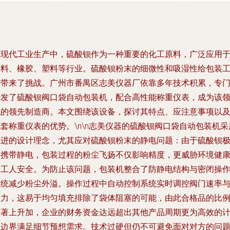
在现代工业生产中，硫酸钡作为一种重要的化工原料，广泛应用
涂料、橡胶、塑料等行业。硫酸钡粉末的细微性和吸湿性给包装
作带来了挑战。广州市番禺区志美仪器厂依靠多年技术积累，专
研发了硫酸钡阀口袋自动包装机，配合高性能称重仪表，成为该
域的领先制造商。本文围绕该设备，探讨其特点、应注意事项以
套称重仪表的优势。\n\n志美仪器的硫酸钡阀口袋自动包装机采
先进的设计理念，尤其应对硫酸钡粉末的静电问题：由于硫酸钡
易携带静电，包装过程的粉尘飞扬不仅影响精度，更威胁环境健
与工人安全。为防止该问题，包装机整合了防静电结构与密闭操
系统减少粉尘外溢。操作过程中自动控制系统实时调控阀门速率
压力，这易于均匀填充排除了袋体阻塞的可能，由此合格品的比
显著上升加，企业的财务资金达远超出其他产品周期更为高效的
划边界满足细节预想需求。技术过硬但仍不可避免面对对方的问