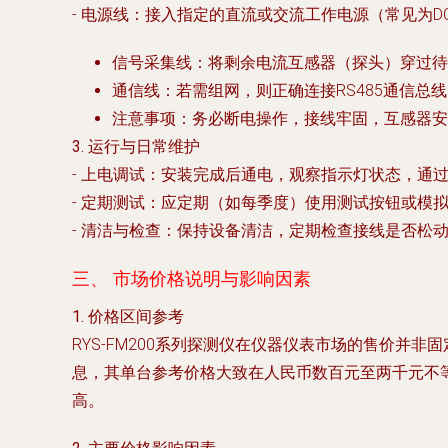
-
电源线
：接入指定的直流或交流工作电源（常见为DC24
信号采集线
：将剩余电流互感器（探头）穿过待
通信线
：若需组网，则正确连接RS485通信总
注意事项
：务必断电操作，接线牢固，互感器安
3. 运行与日常维护
-
上电调试
：安装完成后通电，观察指示灯状态，通
-
定期测试
：应定期（如每季度）使用测试按钮或模
-
清洁与检查
：保持设备清洁，定期检查接线是否松
三、 市场价格说明与影响因素
1. 价格区间参考
RYS-FM200系列探测仪在仪器仪表市场的售价
息，其单台参考价格大致在
人民币数百元至两千元不
高。