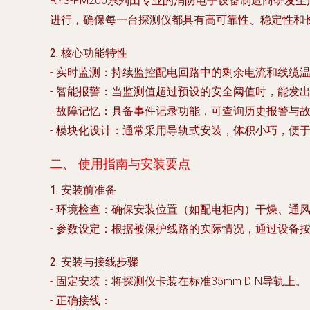
RYS-FM200系列由专业的消防电子设备制造商研发生
进行，确保每一台探测仪都具有高可靠性、稳定性和
2. 核心功能特性
-
实时监测
：持续监控配电回路中的剩余电流和线缆
-
智能报警
：当监测值超过预设的安全阈值时，能发出
-
故障记忆
：具备事件记录功能，可查询历史报警与
-
模块化设计
：通常采用导轨式安装，体积小巧，便
二、 使用指南与安装要点
1. 安装前准备
-
环境检查
：确保安装位置（如配电柜内）干燥、通
-
参数设定
：根据被保护线路的实际情况，通过设备
2. 安装与接线步骤
-
固定安装
：将探测仪卡装在标准35mm DIN导轨上。
-
正确接线
：